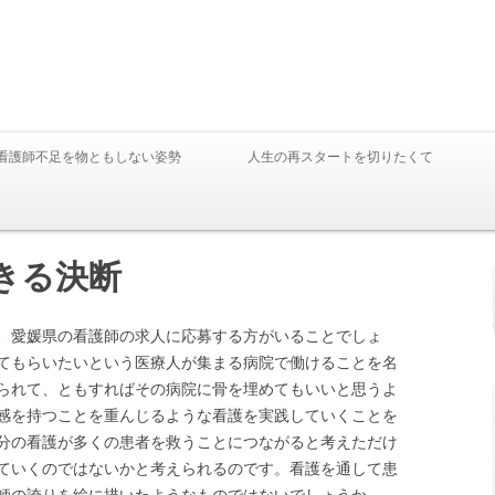
Skip to content
看護師不足を物ともしない姿勢
人生の再スタートを切りたくて
きる決断
、愛媛県の看護師の求人に応募する方がいることでしょ
てもらいたいという医療人が集まる病院で働けることを名
られて、ともすればその病院に骨を埋めてもいいと思うよ
感を持つことを重んじるような看護を実践していくことを
分の看護が多くの患者を救うことにつながると考えただけ
ていくのではないかと考えられるのです。看護を通して患
師の誇りを絵に描いたようなものではないでしょうか。