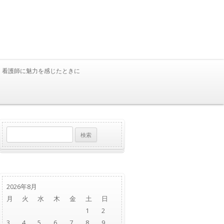
看護師に魅力を感じたときに
検
索:
2026年8月
月
火
水
木
金
土
日
1
2
3
4
5
6
7
8
9